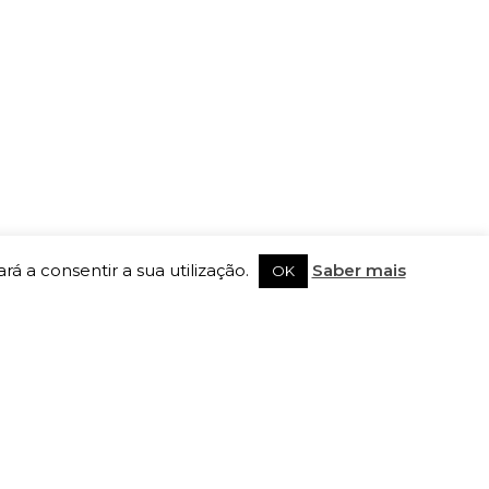
rá a consentir a sua utilização.
Saber mais
OK