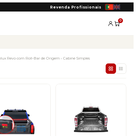
Revenda Profissionais
0
ilux Revo com Roll-Bar de Origem
› Cabine Simples