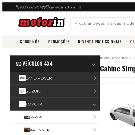
933 052 904
geral@motorin.pt
(*)
SOBRE NÓS
PROMOÇÕES
REVENDA PROFISSIONAIS
OF
Início
›
Produtos
›
T
VEÍCULOS 4X4
Cabine Sim
LAND ROVER
SUZUKI
TOYOTA
RAV 4
4RUNNER