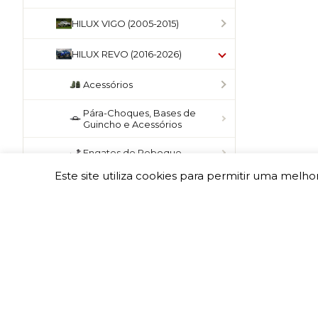
HILUX VIGO (2005-2015)
HILUX REVO (2016-2026)
Acessórios
Pára-Choques, Bases de
Guincho e Acessórios
Engates de Reboque
Este site utiliza cookies para permitir uma melhor
Barras e Grades de Tejadilho
Hard-Top, Full-Box, Top-Roll e
Roll-Bar
Hilux Revo
Hilux Revo com Roll-Bar de
Origem