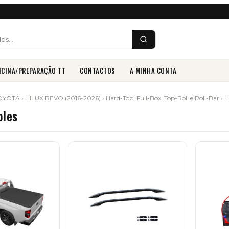
ICINA/PREPARAÇÃO TT
CONTACTOS
A MINHA CONTA
OYOTA
›
HILUX REVO (2016-2026)
›
Hard-Top, Full-Box, Top-Roll e Roll-Bar
›
H
ples