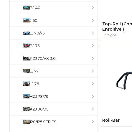
BJ 40
J 60
Top-Roll (Cob
Enrolável)
LJ 70/73
1 artigos
BJ 73
KZJ 70/VX 3.0
LJ 77
LJ 76
HZJ 78/79
KZJ 90/95
Roll-Bar
120/125 SERIES