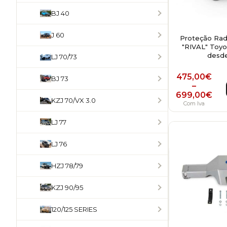
BJ 40
J 60
Proteção Rad
"RIVAL" Toyo
desde
LJ 70/73
Price r
475,00
€
BJ 73
–
699,00
€
KZJ 70/VX 3.0
Com Iva
LJ 77
LJ 76
HZJ 78/79
KZJ 90/95
120/125 SERIES