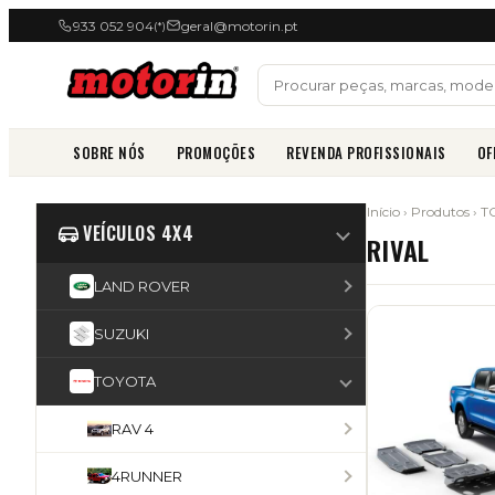
933 052 904
geral@motorin.pt
(*)
SOBRE NÓS
PROMOÇÕES
REVENDA PROFISSIONAIS
OF
Início
›
Produtos
›
T
VEÍCULOS 4X4
RIVAL
LAND ROVER
SUZUKI
TOYOTA
RAV 4
4RUNNER