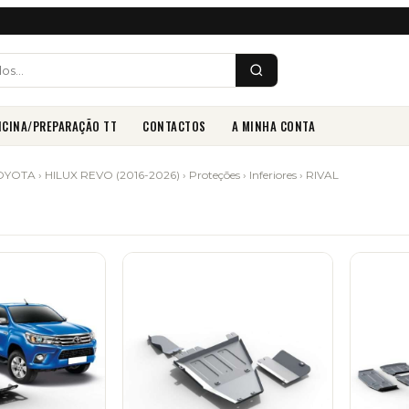
ICINA/PREPARAÇÃO TT
CONTACTOS
A MINHA CONTA
OYOTA
›
HILUX REVO (2016-2026)
›
Proteções
›
Inferiores
› RIVAL