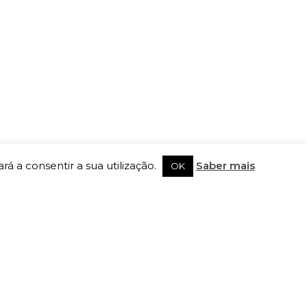
rá a consentir a sua utilização.
Saber mais
OK