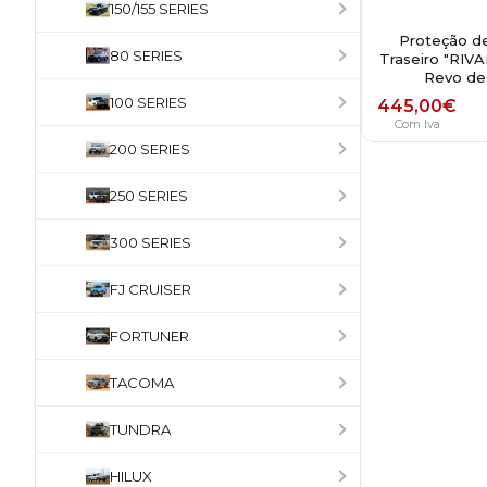
150/155 SERIES
Proteção de
80 SERIES
Traseiro "RIVA
Revo de
100 SERIES
445,00
€
Com Iva
200 SERIES
250 SERIES
300 SERIES
FJ CRUISER
FORTUNER
TACOMA
TUNDRA
HILUX