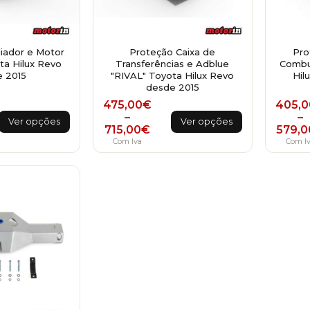
iador e Motor
Proteção Caixa de
Pro
ta Hilux Revo
Transferências e Adblue
Combus
 2015
"RIVAL" Toyota Hilux Revo
Hil
desde 2015
ange: 475,00€ through 699,00€
Price range: 475,00€ through 7
P
475,00
€
405,0
This
This
–
–
Ver opções
Ver opções
715,00
€
579,0
product
product
Com Iva
Com I
has
has
multiple
multiple
variants.
variants.
The
The
options
options
may
may
be
be
chosen
chosen
on
on
the
the
product
product
page
page