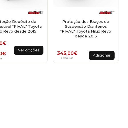
teção Depósito de
Proteção dos Braços de
tível "RIVAL" Toyota
Suspensão Dianteiros
ux Revo desde 2015
"RIVAL" Toyota Hilux Revo
desde 2015
15,00€
rice range: 405,00€ through 579,00€
0
€
This
Ver opções
345,00
€
0
€
product
Adicionar
Com Iva
va
has
multiple
variants.
The
options
may
be
chosen
on
the
product
page