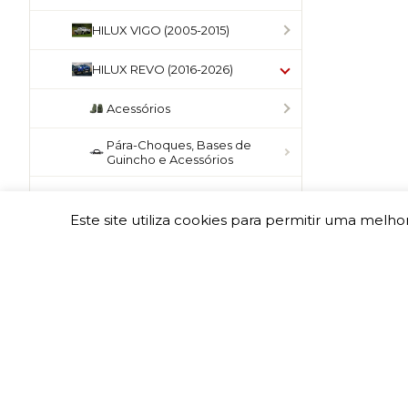
HILUX VIGO (2005-2015)
HILUX REVO (2016-2026)
Acessórios
Pára-Choques, Bases de
Guincho e Acessórios
Engates de Reboque
Este site utiliza cookies para permitir uma melhor
Barras e Grades de Tejadilho
Hard-Top, Full-Box, Top-Roll e
Roll-Bar
Armazenamento
Proteções
Estribos