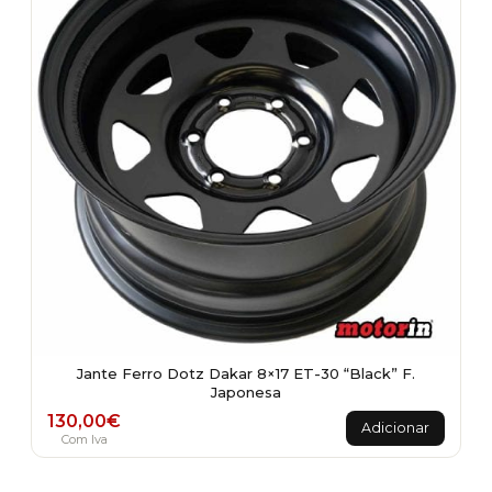
Jante Ferro Dotz Dakar 8×17 ET-30 “Black” F.
Japonesa
130,00
€
Adicionar
Com Iva