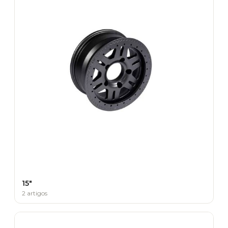
15"
2 artigos