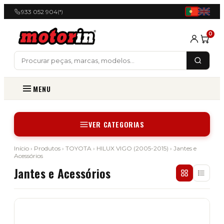
933 052 904
(*)
0
MENU
VER CATEGORIAS
Início
›
Produtos
›
TOYOTA
›
HILUX VIGO (2005-2015)
› Jantes e
Acessórios
Jantes e Acessórios