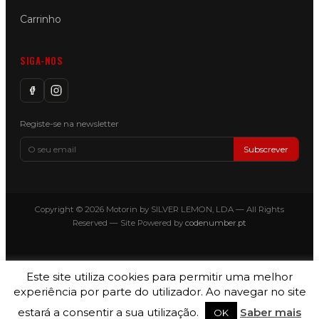
Carrinho
SIGA-NOS
Registe-se na newsletter
Subscrever
Copyright © 2026 Motorin by SILVER LEMON, LDA — All Rights
Reserved — Site Powered by
codenumber.pt
Este site utiliza cookies para permitir uma melhor
experiência por parte do utilizador. Ao navegar no site
estará a consentir a sua utilização.
Saber mais
OK