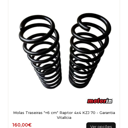
variants.
The
options
may
be
chosen
on
the
product
page
Molas Traseiras "+6 cm" Raptor 4x4 KZJ 70 - Garantia
Vitalícia
This
160,00
€
Ver opções