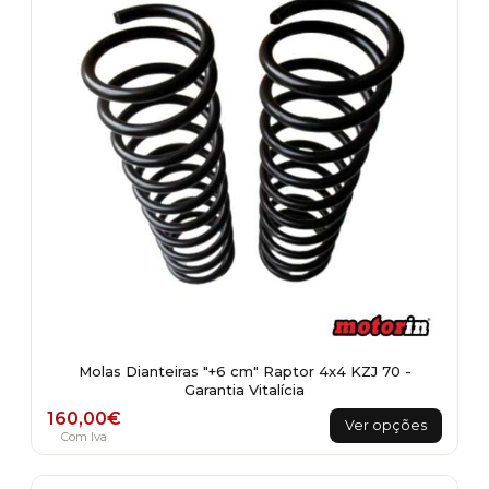
Molas Dianteiras "+6 cm" Raptor 4x4 KZJ 70 -
Garantia Vitalícia
This
160,00
€
Ver opções
product
Com Iva
has
multiple