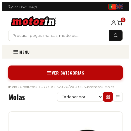
933 052 904
(*)
0
MENU
VER CATEGORIAS
Início
›
Produtos
›
TOYOTA
›
KZJ 70/VX 3.0
›
Suspensão
› Molas
Molas