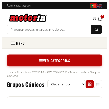
933 052 904
(*)
0
MENU
VER CATEGORIAS
Início
›
Produtos
›
TOYOTA
›
KZJ 70/VX 3.0
›
Transmissão
› Grupos
Cónicos
Grupos Cónicos