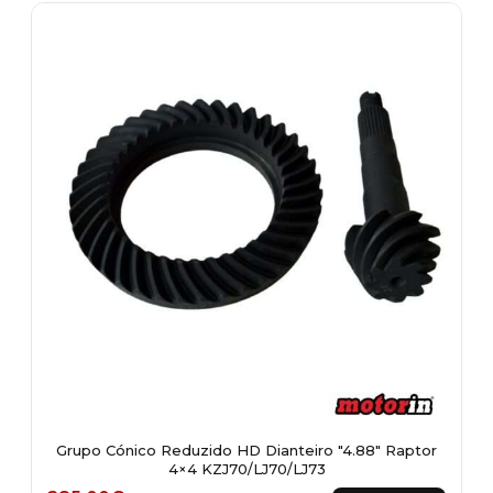
multiple
variants.
The
options
may
be
chosen
on
the
product
page
Grupo Cónico Reduzido HD Dianteiro "4.88" Raptor
4×4 KZJ70/LJ70/LJ73