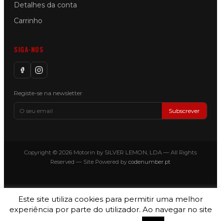
Detalhes da conta
Carrinho
SIGA-NOS
Registe-se na newsletter
Subscrever
Copyright © 2026 Motorin by SILVER LEMON, LDA — All Rights
Reserved — Site Powered by
codenumber.pt
Este site utiliza cookies para permitir uma melhor
experiência por parte do utilizador. Ao navegar no site