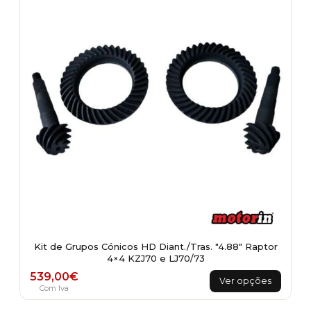
Kit de Grupos Cónicos HD Diant./Tras. "4.88" Raptor
4×4 KZJ70 e LJ70/73
This
539,00
€
Ver opções
product
Com Iva
has