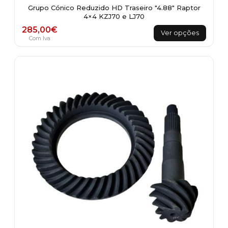
Grupo Cónico Reduzido HD Traseiro "4.88" Raptor
4×4 KZJ70 e LJ70
This
285,00
€
Ver opções
product
Com Iva
has
multiple
variants.
The
options
may
be
chosen
on
the
product
page