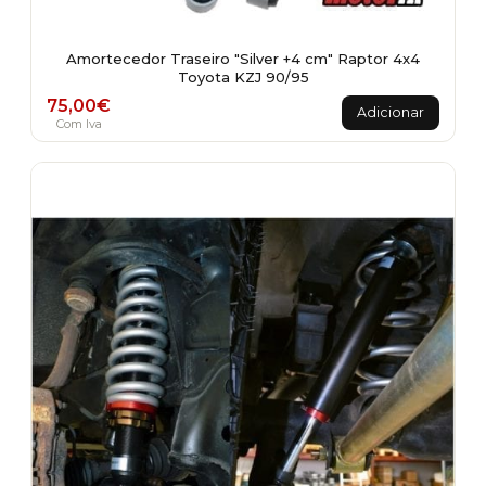
Amortecedor Traseiro "Silver +4 cm" Raptor 4x4
Toyota KZJ 90/95
75,00
€
Adicionar
Com Iva