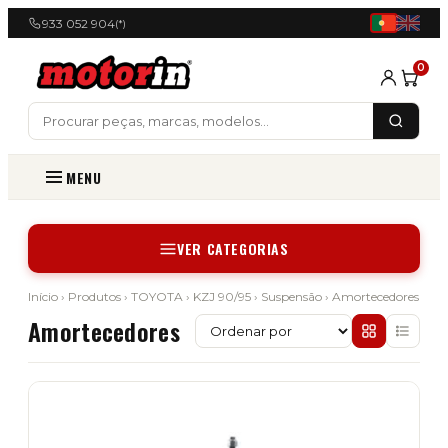
933 052 904
(*)
0
MENU
VER CATEGORIAS
Início
›
Produtos
›
TOYOTA
›
KZJ 90/95
›
Suspensão
› Amortecedores
Amortecedores