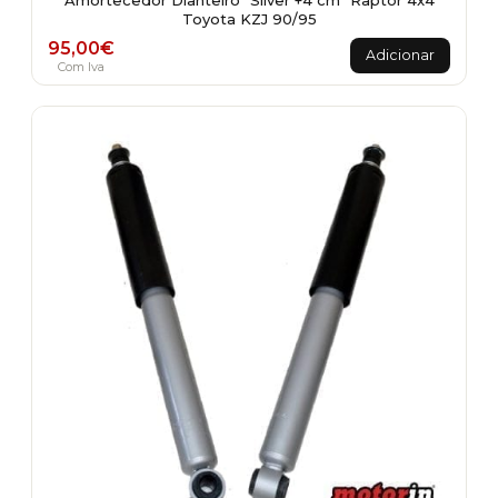
Amortecedor Dianteiro "Silver +4 cm" Raptor 4x4
Toyota KZJ 90/95
95,00
€
Adicionar
Com Iva