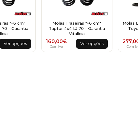
iras "+6 cm"
Molas Traseiras "+6 cm"
Molas 
 70 - Garantia
Raptor 4x4 LJ 70 - Garantia
Toyo
lícia
Vitalícia
This
This
160,00
€
277,0
Ver opções
Ver opções
product
product
Com Iva
Com Iv
has
has
multiple
multiple
variants.
variants.
The
The
options
options
may
may
be
be
chosen
chosen
on
on
the
the
product
product
page
page