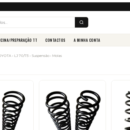
ICINA/PREPARAÇÃO TT
CONTACTOS
A MINHA CONTA
OYOTA
›
LJ 70/73
›
Suspensão
› Molas