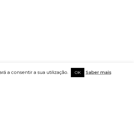
rá a consentir a sua utilização.
Saber mais
OK