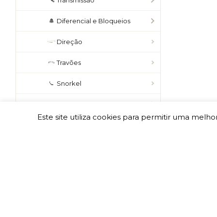
Transmissão
Diferencial e Bloqueios
Direção
Travões
Snorkel
Jantes e Acessórios
Este site utiliza cookies para permitir uma melhor
BJ 73
KZJ 70/VX 3.0
LJ 77
LJ 76
HZJ 78/79