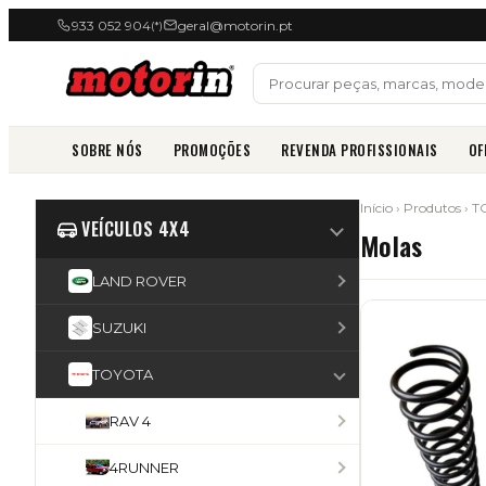
933 052 904
geral@motorin.pt
(*)
SOBRE NÓS
PROMOÇÕES
REVENDA PROFISSIONAIS
OF
Início
›
Produtos
›
T
VEÍCULOS 4X4
Molas
LAND ROVER
SUZUKI
TOYOTA
RAV 4
4RUNNER