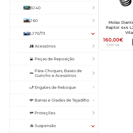
BJ 40
J 60
Molas Diante
Raptor 4x4 LJ
Vita
LJ 70/73
160,00
€
Com Iva
Acessórios
Peças de Reposição
Pára-Choques, Bases de
Guincho e Acessórios
Engates de Reboque
Barras e Grades de Tejadilho
Proteções
Suspensão