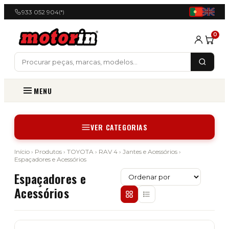
933 052 904
(*)
0
MENU
VER CATEGORIAS
Início
›
Produtos
›
TOYOTA
›
RAV 4
›
Jantes e Acessórios
›
Espaçadores e Acessórios
Espaçadores e
Acessórios