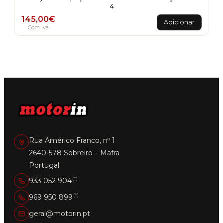
4
145,00
€
Adicionar
Com Iva
Rua Américo Franco, nº 1
2640-578 Sobreiro – Mafra
Portugal
(*)
933 052 904
(*)
969 950 899
geral@motorin.pt