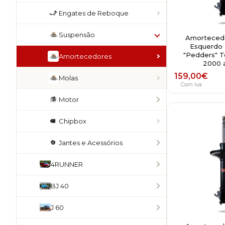
Engates de Reboque
Suspensão
Amortecedo
Esquerdo 
"Pedders" T
Amortecedores
2000 
159,00
€
Molas
Com Iva
Motor
Chipbox
Jantes e Acessórios
4RUNNER
BJ 40
J 60