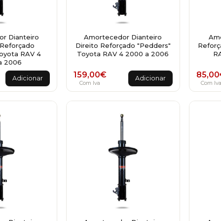
r Dianteiro
Amortecedor Dianteiro
Amo
Reforçado
Direito Reforçado "Pedders"
Reforç
oyota RAV 4
Toyota RAV 4 2000 a 2006
RA
a 2006
159,00
€
85,00
Adicionar
Adicionar
Com Iva
Com Iv