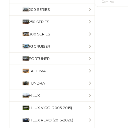
Com Iva
200 SERIES
250 SERIES
300 SERIES
FJ CRUISER
FORTUNER
TACOMA
TUNDRA
HILUX
HILUX VIGO (2005-2015)
HILUX REVO (2016-2026)