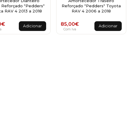
rtecedor Dianteiro
Amortecedor Traseiro
o Reforçado "Pedders"
Reforçado "Pedders" Toyota
a RAV 4 2013 a 2018
RAV 4 2006 a 2018
0
€
85,00
€
Adicionar
Adicionar
a
Com Iva