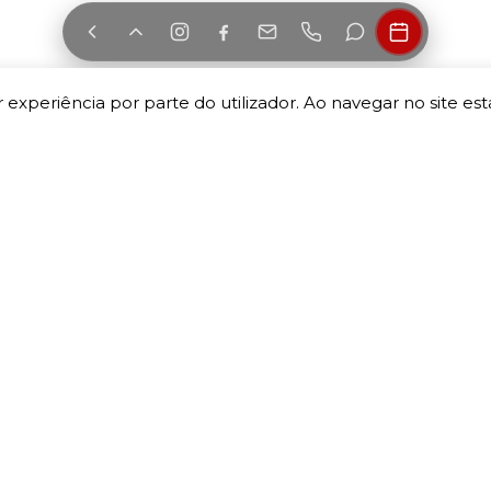
 experiência por parte do utilizador. Ao navegar no site esta
INFORMAÇÃO
A MINHA CONTA
Termos e Condições
A minha conta
Política de Privacidade
As minhas encomendas
Devoluções e Trocas
As minhas moradas
Livro de reclamações
Detalhes da conta