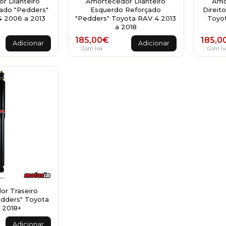
r Dianteiro
Amortecedor Dianteiro
Amo
çado "Pedders"
Esquerdo Reforçado
Direit
 2006 a 2013
"Pedders" Toyota RAV 4 2013
Toyot
a 2018
185,00
€
185,0
Adicionar
Adicionar
Com Iva
Com Iv
r Traseiro
dders" Toyota
 2018+
Adicionar