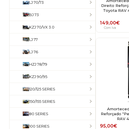
Amortecedo
LJ 70/73
Direito Refor
Toyota RAV 4
BJ 73
149,00
€
KZJ 70/VX 3.0
Com Iva
LJ 77
LJ 76
HZJ 78/79
KZJ 90/95
120/125 SERIES
150/155 SERIES
Amortecedo
Reforçado "Pe
80 SERIES
RAV 4
95,00
€
100 SERIES