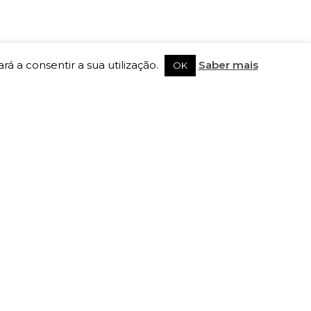
rá a consentir a sua utilização.
Saber mais
OK
SIGA-NOS
Registe-se na newsletter
Subscrever