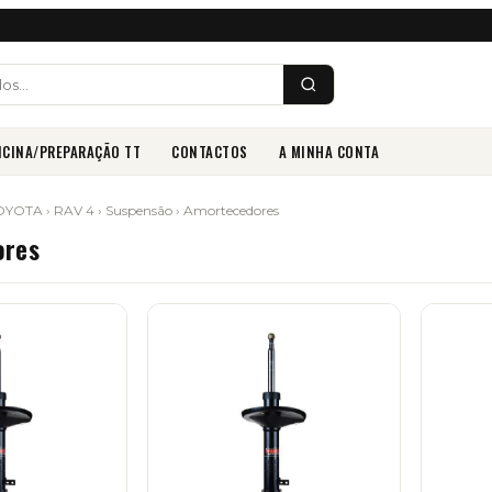
ICINA/PREPARAÇÃO TT
CONTACTOS
A MINHA CONTA
OYOTA
›
RAV 4
›
Suspensão
› Amortecedores
ores