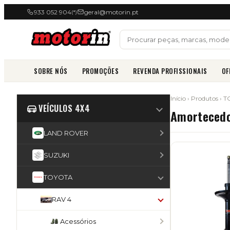
933 052 904
geral@motorin.pt
(*)
SOBRE NÓS
PROMOÇÕES
REVENDA PROFISSIONAIS
OF
Início
›
Produtos
›
T
VEÍCULOS 4X4
Amorteced
LAND ROVER
SUZUKI
TOYOTA
RAV 4
Acessórios