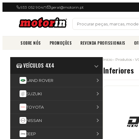
933 052 904
geral@motorin.pt
(*)
SOBRE NÓS
PROMOÇÕES
REVENDA PROFISSIONAIS
OF
Início
›
Produtos
›
V
VEÍCULOS 4X4
Inferiores
LAND ROVER
SUZUKI
TOYOTA
NISSAN
JEEP