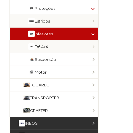
Proteções
Estribos
Inferiores
D6 4x4
Suspensão
Motor
TOUAREG
TRANSPORTER
CRAFTER
INEOS