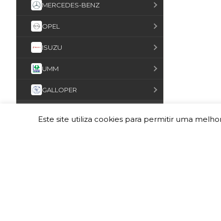
MERCEDES-BENZ
OPEL
ISUZU
UMM
GALLOPER
FOTON
Este site utiliza cookies para permitir uma melhor
KGM
SSANGYONG
MAZDA
HUMMER
DODGE