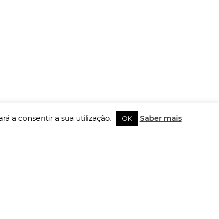
rá a consentir a sua utilização.
Saber mais
OK