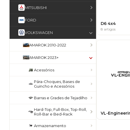
MITSUBISHI
FORD
D6 4x4
8 artigos
VOLKSWAGEN
AMAROK 2010-2022
AMAROK 2023+
Acessórios
Pára-Choques, Bases de
Guincho e Acessórios
Barras e Grades de Tejadilho
Hard-Top, Full-Box, Top-Roll,
VL-Engineeri
Roll-Bar e Bed-Rack
Armazenamento