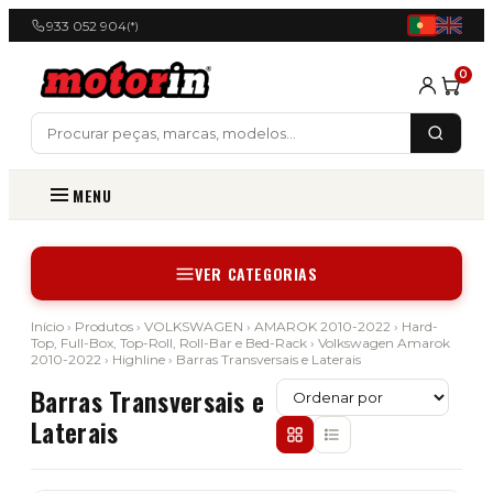
933 052 904
(*)
0
MENU
VER CATEGORIAS
Início
›
Produtos
›
VOLKSWAGEN
›
AMAROK 2010-2022
›
Hard-
Top, Full-Box, Top-Roll, Roll-Bar e Bed-Rack
›
Volkswagen Amarok
2010-2022
›
Highline
› Barras Transversais e Laterais
Barras Transversais e
Laterais