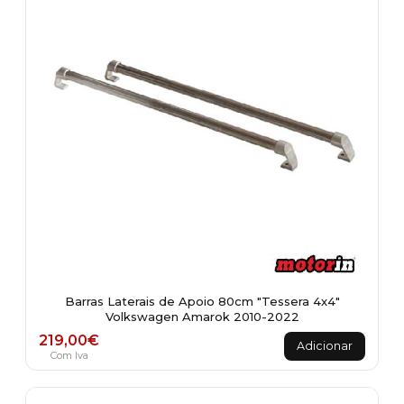
may
be
chosen
on
the
product
page
Barras Laterais de Apoio 80cm "Tessera 4x4"
Volkswagen Amarok 2010-2022
219,00
€
Adicionar
Com Iva