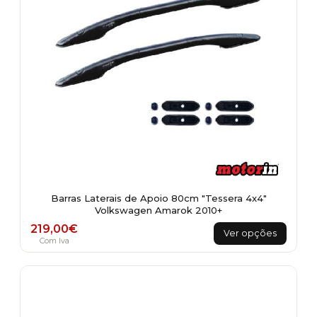
on
the
product
page
Barras Laterais de Apoio 80cm "Tessera 4x4"
Volkswagen Amarok 2010+
This
219,00
€
Ver opções
product
Com Iva
has
multiple
variants.
The
options