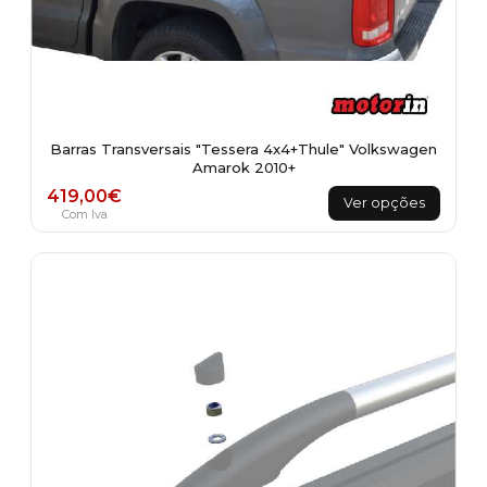
Barras Transversais "Tessera 4x4+Thule" Volkswagen
Amarok 2010+
This
419,00
€
Ver opções
product
Com Iva
has
multiple
variants.
The
options
may
be
chosen
on
the
product
page