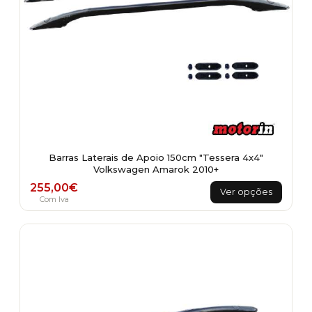
Barras Laterais de Apoio 150cm "Tessera 4x4"
Volkswagen Amarok 2010+
This
255,00
€
Ver opções
product
Com Iva
has
multiple
variants.
The
options
may
be
chosen