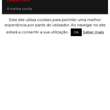
A MINHA CONTA
A minha conta
As minhas encomendas
Este site utiliza cookies para permitir uma melhor
As minhas moradas
experiência por parte do utilizador. Ao navegar no site
estará a consentir a sua utilização.
Saber mais
Detalhes da conta
OK
Carrinho
SIGA-NOS
Registe-se na newsletter
Subscrever
Copyright © 2026 Motorin by SILVER LEMON, LDA — All Rights