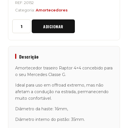
REF:
20152
Categoria:
Amortecedores
Quantidade
ADICIONAR
de
Amortecedor
Traseiro
Raptor
4x4
"Trial
Descrição
+5cm"
Mercedes
Amortecedor traseiro Raptor 4×4 concebido para
Classe
o seu Mercedes Classe G.
G
Ideal para uso em offroad extremo, mas não
afetam a condução na estrada, permanecendo
muito confortável.
Diâmetro da haste: 16mm,
Diâmetro interno do pistão: 35mm.