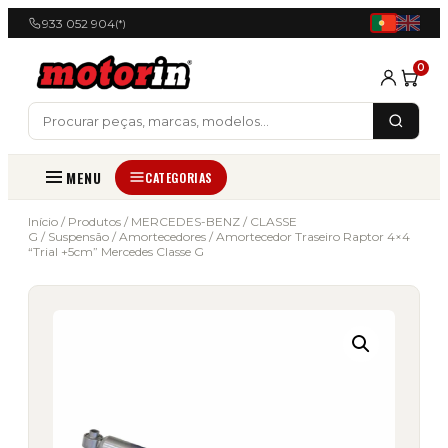
933 052 904
(*)
0
MENU
CATEGORIAS
Início
/
Produtos
/
MERCEDES-BENZ
/
CLASSE
G
/
Suspensão
/
Amortecedores
/ Amortecedor Traseiro Raptor 4×4
“Trial +5cm” Mercedes Classe G