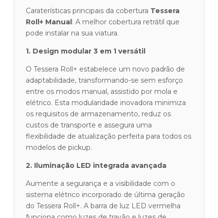
Toyota
Caraterísticas principais da cobertura
Tessera
Hilux
Roll+ Manual
: A melhor cobertura retrátil que
Revo
pode instalar na sua viatura.
Cabine
Dupla
1. Design modular 3 em 1 versátil
07/2016+
O Tessera Roll+ estabelece um novo padrão de
adaptabilidade, transformando-se sem esforço
entre os modos manual, assistido por mola e
elétrico. Esta modularidade inovadora minimiza
os requisitos de armazenamento, reduz os
custos de transporte e assegura uma
flexibilidade de atualização perfeita para todos os
modelos de pickup.
2. Iluminação LED integrada avançada
Aumente a segurança e a visibilidade com o
sistema elétrico incorporado de última geração
do Tessera Roll+. A barra de luz LED vermelha
funciona como luzes de travão e luzes de