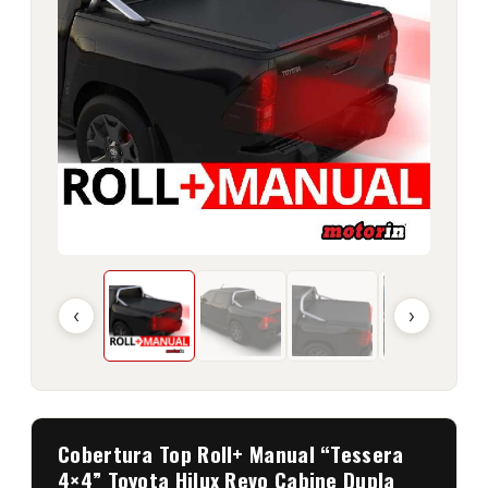
‹
›
Cobertura Top Roll+ Manual “Tessera
4×4” Toyota Hilux Revo Cabine Dupla