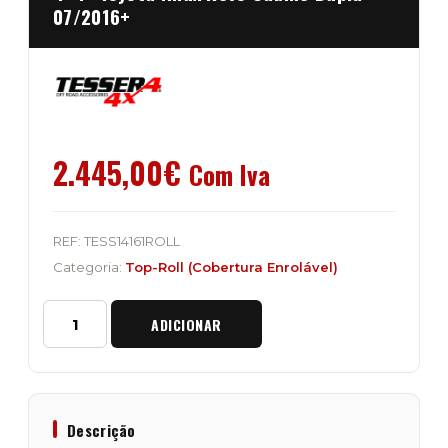
07/2016+
2.445,00
€
Com Iva
REF:
TESS14161ROLL
Categoria:
Top-Roll (Cobertura Enrolável)
Quantidade
ADICIONAR
de
Cobertura
Top
Roll+
Manual
"Tessera
Descrição
4x4"