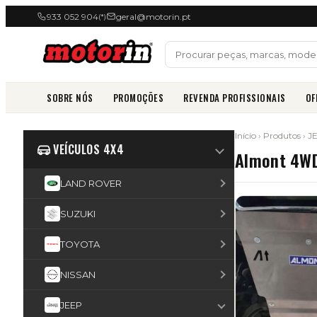
933 052 904
geral@motorin.pt
(*)
SOBRE NÓS
PROMOÇÕES
REVENDA PROFISSIONAIS
OF
Início
›
Produtos
›
J
VEÍCULOS 4X4
Almont 4W
LAND ROVER
SUZUKI
TOYOTA
NISSAN
JEEP