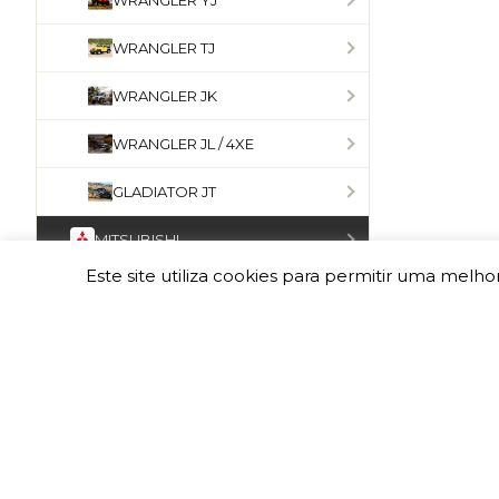
WRANGLER YJ
WRANGLER TJ
WRANGLER JK
WRANGLER JL / 4XE
GLADIATOR JT
MITSUBISHI
Este site utiliza cookies para permitir uma melhor
FORD
VOLKSWAGEN
INEOS
MERCEDES-BENZ
OPEL