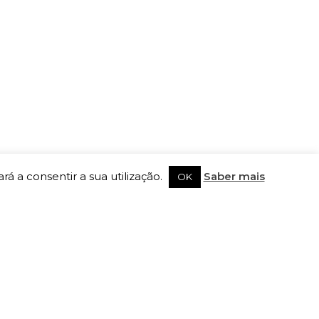
rá a consentir a sua utilização.
Saber mais
OK