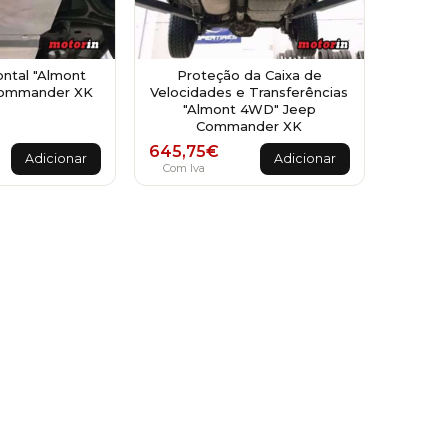
ntal "Almont
Proteção da Caixa de
ommander XK
Velocidades e Transferências
"Almont 4WD" Jeep
Commander XK
645,75
€
Adicionar
Adicionar
Com Iva