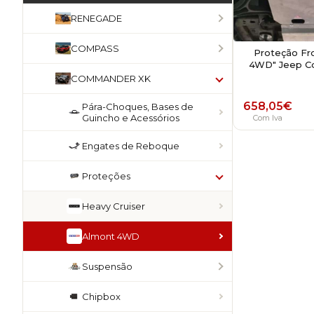
RENEGADE
COMPASS
Proteção Fro
4WD" Jeep C
COMMANDER XK
658,05
€
Pára-Choques, Bases de
Guincho e Acessórios
Com Iva
Engates de Reboque
Proteções
Heavy Cruiser
Almont 4WD
Suspensão
Chipbox