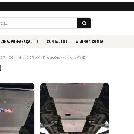
ICINA/PREPARAÇÃO TT
CONTACTOS
A MINHA CONTA
EEP
›
COMMANDER XK
›
Proteções
› Almont 4WD
D