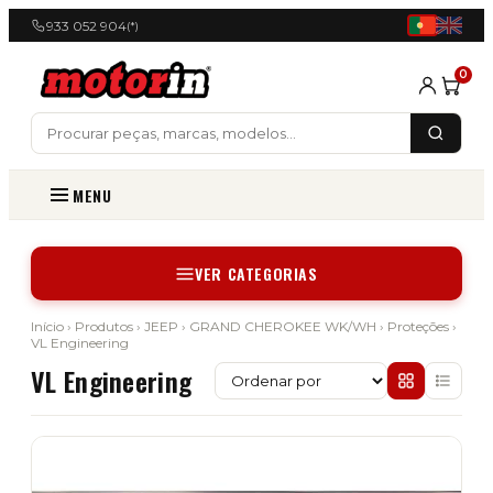
933 052 904
(*)
0
MENU
VER CATEGORIAS
Início
›
Produtos
›
JEEP
›
GRAND CHEROKEE WK/WH
›
Proteções
›
VL Engineering
VL Engineering