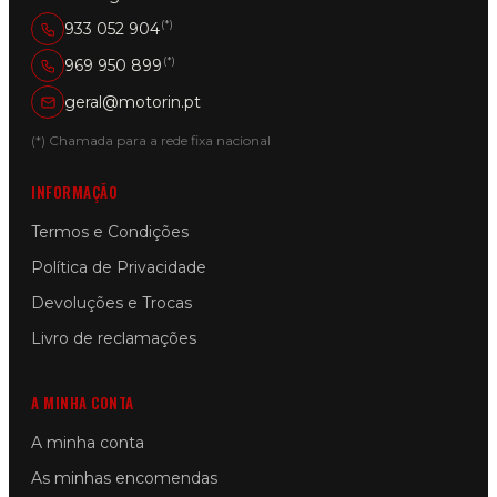
(*)
933 052 904
(*)
969 950 899
geral@motorin.pt
(*) Chamada para a rede fixa nacional
INFORMAÇÃO
Termos e Condições
Política de Privacidade
Devoluções e Trocas
Livro de reclamações
A MINHA CONTA
A minha conta
As minhas encomendas