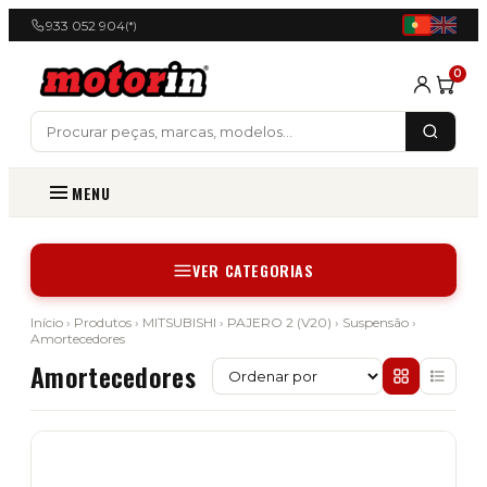
933 052 904
(*)
0
MENU
VER CATEGORIAS
Início
›
Produtos
›
MITSUBISHI
›
PAJERO 2 (V20)
›
Suspensão
›
Amortecedores
Amortecedores