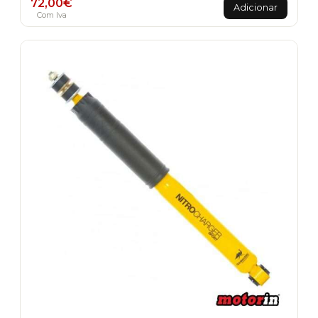
72,00
€
Adicionar
Com Iva