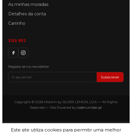
As minhas moradas
Detalhes da conta
Carrinho
SIGA-NOS
Registe-se na newsletter
Subscrever
Copyright © 2026 Motorin by SILVER LEMON, LDA — All Rights
Reserved — Site Powered by
codenumber.pt
Este site utiliza cookies para permitir uma melhor