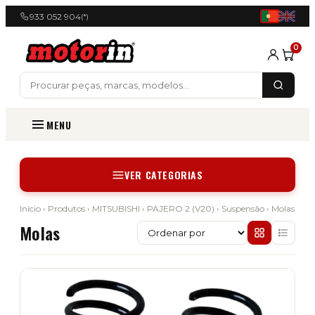
933 052 904
(*)
0
MENU
VER CATEGORIAS
Início
›
Produtos
›
MITSUBISHI
›
PAJERO 2 (V20)
›
Suspensão
› Molas
Molas