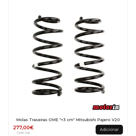
Molas Traseiras OME "+3 cm" Mitsubishi Pajero V20
277,00
€
Adicionar
Com Iva