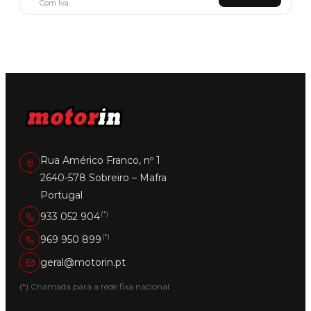
Com Iva
Rua Américo Franco, nº 1
2640-578 Sobreiro – Mafra
Portugal
(*)
933 052 904
(*)
969 950 899
geral@motorin.pt
(*) Chamada para a rede fixa nacional