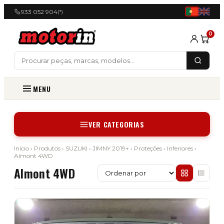
933 052 904
(*)
0
MENU
VER CATEGORIAS
Início
›
Produtos
›
SUZUKI
›
JIMNY 2019+
›
Proteções
›
Inferiores
›
Almont 4WD
Almont 4WD