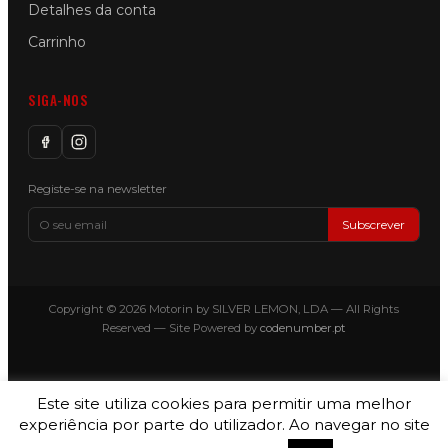
Detalhes da conta
Carrinho
SIGA-NOS
Registe-se na newsletter
Subscrever
Copyright © 2026 Motorin by SILVER LEMON, LDA — All Rights
Reserved — Site Powered by
codenumber.pt
Este site utiliza cookies para permitir uma melhor
experiência por parte do utilizador. Ao navegar no site