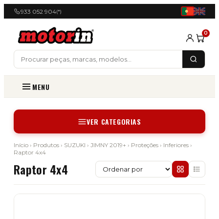
933 052 904
(*)
0
MENU
VER CATEGORIAS
Início
›
Produtos
›
SUZUKI
›
JIMNY 2019+
›
Proteções
›
Inferiores
›
Raptor 4x4
Raptor 4x4