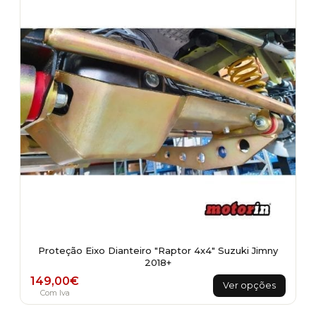
Proteção Eixo Dianteiro "Raptor 4x4" Suzuki Jimny
2018+
This
149,00
€
Ver opções
product
Com Iva
has