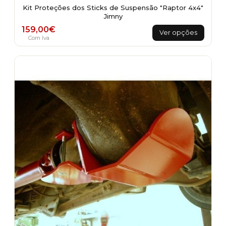
Kit Proteções dos Sticks de Suspensão "Raptor 4x4"
Jimny
This
159,00
€
Ver opções
product
Com Iva
has
multiple
variants.
The
options
may
be
chosen
on
the
product
page