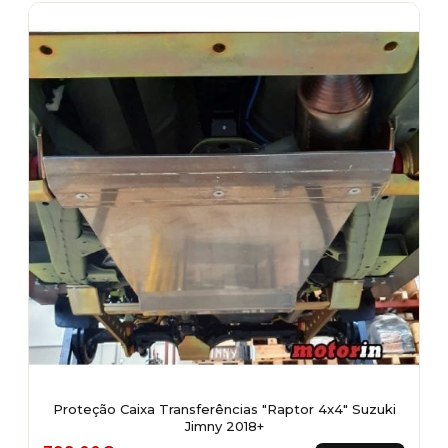
multiple
variants.
The
options
may
be
chosen
on
the
product
page
Proteção Caixa Transferências "Raptor 4x4" Suzuki
Jimny 2018+