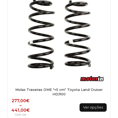
Molas Traseiras OME "+5 cm" Toyota Land Cruiser
HDJ100
Price range: 277,00€ through 441,00€
277,00
€
This
–
Ver opções
441,00
€
product
Com Iva
has