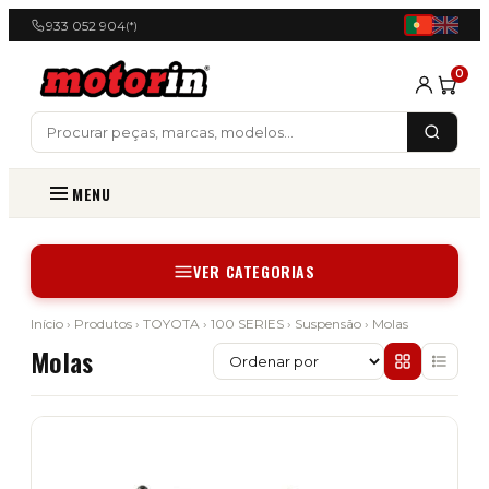
933 052 904
(*)
0
MENU
VER CATEGORIAS
Início
›
Produtos
›
TOYOTA
›
100 SERIES
›
Suspensão
› Molas
Molas