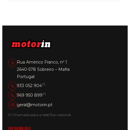
multiple
variants.
The
options
may
be
chosen
on
the
product
page
Rua Américo Franco, nº 1
2640-578 Sobreiro – Mafra
Portugal
(*)
933 052 904
(*)
969 950 899
geral@motorin.pt
(*) Chamada para a rede fixa nacional
INFORMAÇÃO