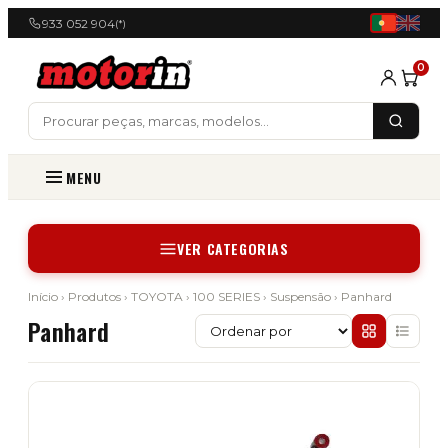
933 052 904
(*)
0
MENU
VER CATEGORIAS
Início
›
Produtos
›
TOYOTA
›
100 SERIES
›
Suspensão
› Panhard
Panhard