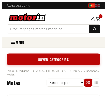
933 052 904
(*)
0
MENU
VER CATEGORIAS
Início
›
Produtos
›
TOYOTA
›
HILUX VIGO (2005-2015)
›
Suspensão
›
Molas
Molas