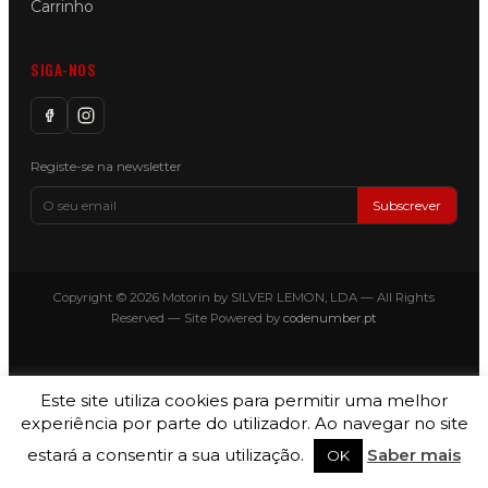
Carrinho
SIGA-NOS
Registe-se na newsletter
Subscrever
Copyright © 2026 Motorin by SILVER LEMON, LDA — All Rights
Reserved — Site Powered by
codenumber.pt
Este site utiliza cookies para permitir uma melhor
experiência por parte do utilizador. Ao navegar no site
estará a consentir a sua utilização.
Saber mais
OK