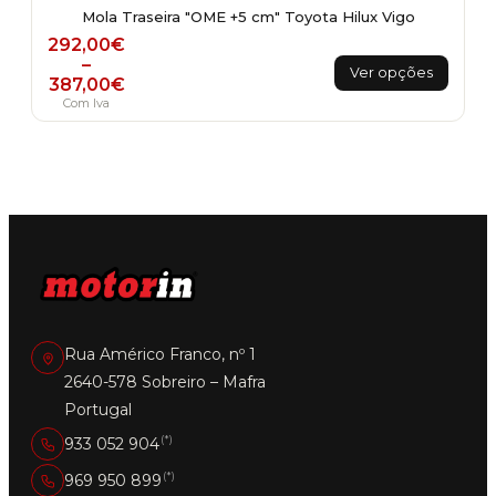
Mola Traseira "OME +5 cm" Toyota Hilux Vigo
Price range: 292,00€ through 387,00€
292,00
€
This
–
Ver opções
387,00
€
product
Com Iva
has
multiple
variants.
The
options
may
be
chosen
on
the
product
page
Rua Américo Franco, nº 1
2640-578 Sobreiro – Mafra
Portugal
(*)
933 052 904
(*)
969 950 899