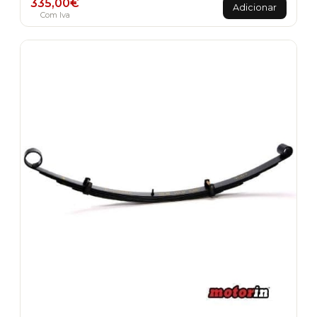
335,00
€
Adicionar
Com Iva