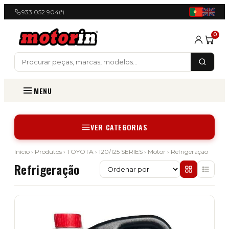
933 052 904
(*)
0
MENU
VER CATEGORIAS
Início
›
Produtos
›
TOYOTA
›
120/125 SERIES
›
Motor
› Refrigeração
Refrigeração