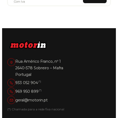
Com Iva
Rua Américo Franco, nº 1
2640-578 Sobreiro – Mafra
Portugal
(*)
933 052 904
(*)
969 950 899
geral@motorin.pt
(*) Chamada para a rede fixa nacional